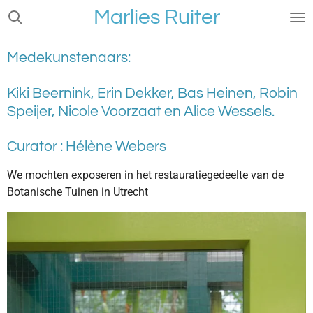
Marlies Ruiter
Ga
direct
naar
Medekunstenaars:
de
hoofdinhoud
Kiki Beernink, Erin Dekker, Bas Heinen, Robin
Speijer, Nicole Voorzaat en Alice Wessels.
Curator : Hélène Webers
We mochten exposeren in het restauratiegedeelte van de
Botanische Tuinen in Utrecht