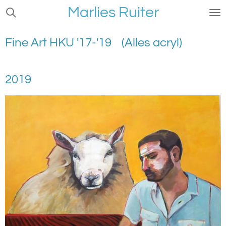
Marlies Ruiter
Ga
direct
naar
Fine Art HKU '17-'19 (Alles acryl)
de
hoofdinhoud
2019