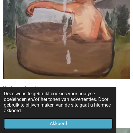
Spelen in de pot
Deze website gebruikt cookies voor analyse-
doeleinden en/of het tonen van advertenties. Door
90 x 70 cm
gebruik te blijven maken van de site gaat u hiermee
akkoord.
Akkoord