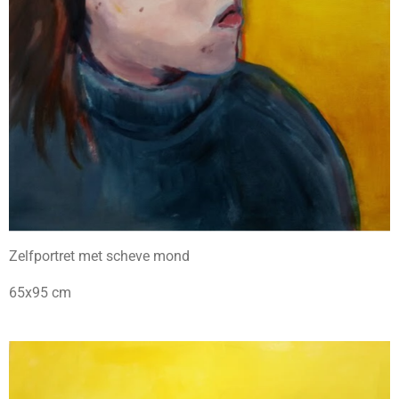
Zelfportret met scheve mond
65x95 cm